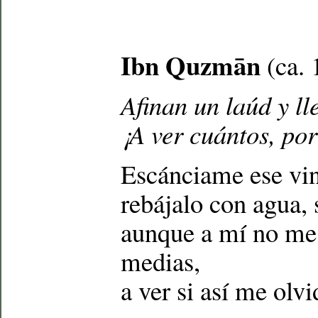
Ibn Quzmān
(ca. 
Afinan un laúd y ll
¡A ver cuántos, po
Escánciame ese vi
rebájalo con agua, s
aunque a mí no me 
medias,
a ver si así me olv