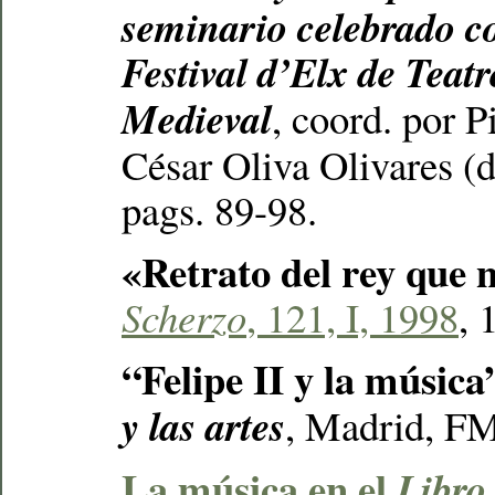
seminario celebrado co
Festival d’Elx de Teat
Medieval
, coord. por P
César Oliva Olivares (di
pags. 89-98.
«Retrato del rey que 
Scherzo
, 121, I, 1998
, 
“Felipe II y la música
y las artes
, Madrid, FM
La música en el
Libro