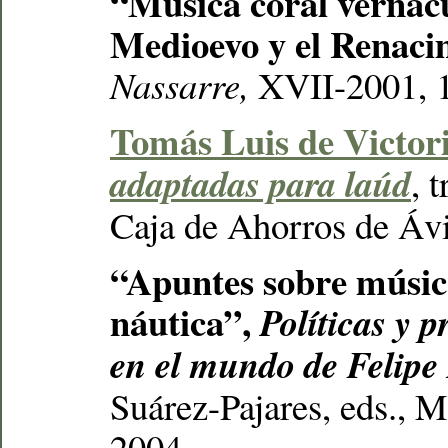
“Música coral vernácu
Medioevo y el Renaci
Nassarre,
XVII-2001, 1
Tomás Luis de Victor
adaptadas para laúd
, 
Caja de Ahorros de Ávi
“Apuntes sobre músic
náutica”,
Políticas y 
en el mundo de Felipe 
Suárez-Pajares, eds.,
2004