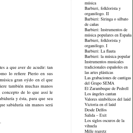
música
Barbieri, folklorista y
organólogo. II
Barbieri: Siringa o silbato
de cañas
Barbieri: Instrumentos de
música populares en España
Barbieri, folklorista y
organólogo. I
Barbieri: La flauta
Barbieri: la música popular
Instrumentos musicales
es a que aver de acudir: tan
tradicionales españoles en
las artes plásticas
mo lo refiere Pierio en sus
Las grabaciones de cantigas
a música gran oýdo en el que
del Grupo SEMA
equiere también muchas manos
El Zarambeque de Pedrell
l concepto de lo que assí le
Los ángeles cantan
biduría y ésta, para que sea
Valores simbólicos del laúd
que sabiduría sin manos será
Victoria en el laúd
Desde Delfos
Salida – Exit
Los siglos oscuros de la
.
vihuela
Mille regretz