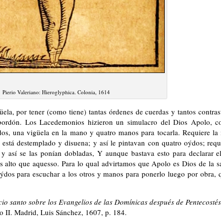
Pierio Valeriano: Hieroglyphica. Colonia, 1614
la, por tener (como tiene) tantas órdenes de cuerdas y tantos contrast
bordón. Los Lacedemonios hizieron un simulacro del Dios Apolo, co
ýdos, una vigüela en la mano y quatro manos para tocarla. Requiere l
to está destemplado y disuena; y así le pintavan con quatro oýdos; r
 y así se las ponían dobladas, Y aunque bastava esto para declarar e
alto que aquesso. Para lo qual advirtamos que Apolo es Dios de la sa
ýdos para escuchar a los otros y manos para ponerlo luego por obra, 
io santo sobre los Evangelios de las Domínicas después de Pentecostés
 II. Madrid, Luis Sánchez, 1607, p. 184.