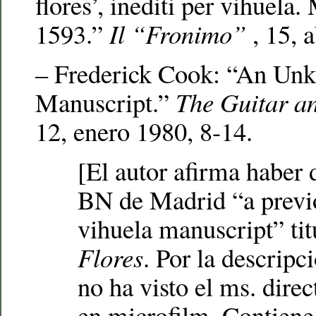
flores’, inediti per vihuela.
1593.”
Il “Fronimo”
, 15, 
– Frederick Cook: “An Un
Manuscript.”
The Guitar a
12, enero 1980, 8-14.
[El autor afirma haber 
BN de Madrid “a previ
vihuela manuscript” ti
Flores
. Por la descripc
no ha visto el ms. dire
en microfilm. Contiene