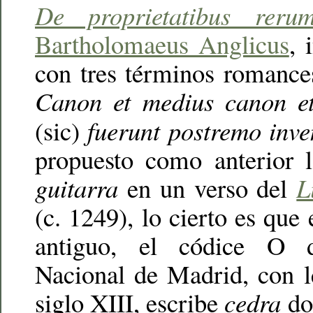
De proprietatibus reru
Bartholomaeus Anglicus
, 
con tres términos romance
Canon et medius canon 
(sic)
fuerunt postremo inve
propuesto como anterior l
guitarra
en un verso del
L
(c. 1249), lo cierto es que
antiguo, el códice O d
Nacional de Madrid, con le
siglo XIII, escribe
cedra
do