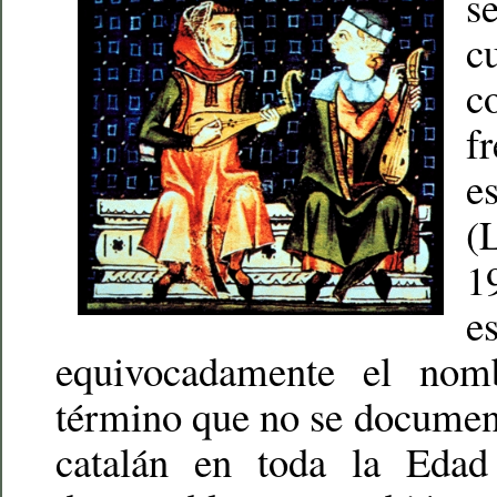
s
c
c
f
e
(
1
e
equivocadamente el no
término que no se document
catalán en toda la Ed