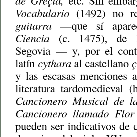
de Greçia,
etc. Sin embar
Vocabulario
(1492) no reg
guitarra
—que sí apar
Ciencia
(c. 1475), de P
Segovia — y, por el contr
latín
cythara
al castellano
ç
y las escasas menciones a
literatura tardomedieval 
Cancionero Musical de 
Cancionero llamado Flor
pueden ser indicativos de 