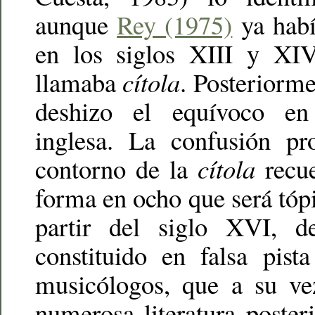
aunque
Rey (1975)
ya habí
en los siglos XIII y X
llamaba
cítola
. Posteriorm
deshizo el equívoco en
inglesa. La confusión pr
contorno de la
cítola
recue
forma en ocho que será tópi
partir del siglo XVI, d
constituido en falsa pist
musicólogos, que a su ve
numerosa literatura posteri