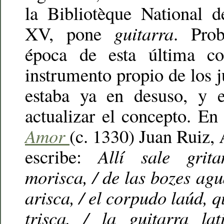
la Bibliotèque National d
XV, pone
guitarra
. Pro
época de esta última c
instrumento propio de los 
estaba ya en desuso, y el
actualizar el concepto. E
Amor
(c. 1330) Juan Ruiz, 
escribe:
Allí sale grit
morisca, / de las bozes agu
arisca, / el corpudo laúd, q
trisca, / la guitarra la